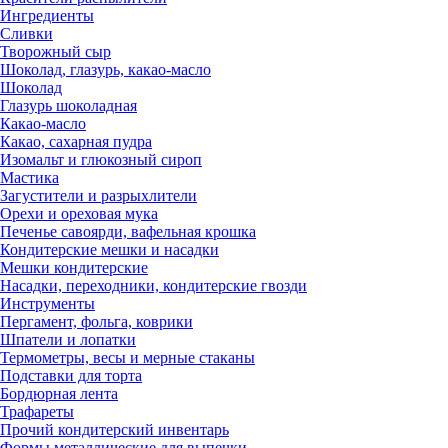
Ингредиенты
Сливки
Творожный сыр
Шоколад, глазурь, какао-масло
Шоколад
Глазурь шоколадная
Какао-масло
Какао, сахарная пудра
Изомальт и глюкозный сироп
Мастика
Загустители и разрыхлители
Орехи и ореховая мука
Печенье савоярди, вафельная крошка
Кондитерские мешки и насадки
Мешки кондитерские
Насадки, переходники, кондитерские гвозди
Инструменты
Пергамент, фольга, коврики
Шпатели и лопатки
Термометры, весы и мерные стаканы
Подставки для торта
Бордюрная лента
Трафареты
Прочий кондитерский инвентарь
Формы металлические для выпечки