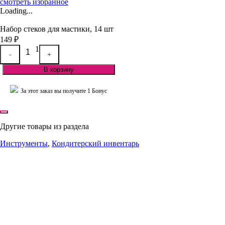
смотреть избранное
Loading...
Набор стеков для мастики, 14 шт
149
₽
Quantity
1
-
+
В корзину
За этот заказ вы получите
1
Бонус
Другие товары из раздела
Инструменты
,
Кондитерский инвентарь