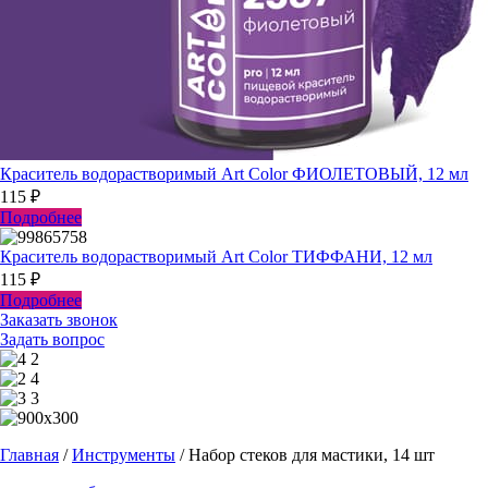
Краситель водорастворимый Art Color ФИОЛЕТОВЫЙ, 12 мл
115
₽
Подробнее
Краситель водорастворимый Art Color ТИФФАНИ, 12 мл
115
₽
Подробнее
Заказать звонок
Задать вопрос
Главная
/
Инструменты
/
Набор стеков для мастики, 14 шт