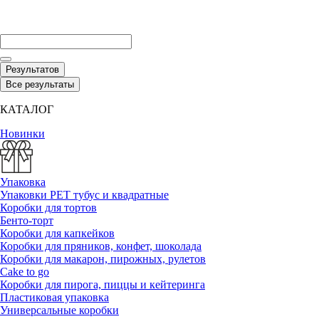
Результатов
Все результаты
КАТАЛОГ
Новинки
Упаковка
Упаковки РЕТ тубус и квадратные
Коробки для тортов
Бенто-торт
Коробки для капкейков
Коробки для пряников, конфет, шоколада
Коробки для макарон, пирожных, рулетов
Cake to go
Коробки для пирога, пиццы и кейтеринга
Пластиковая упаковка
Универсальные коробки