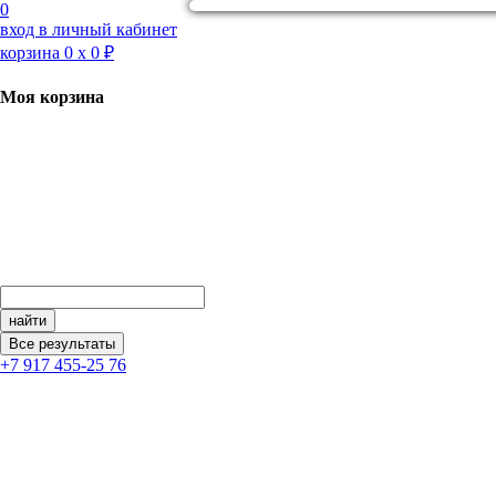
Перейти
0
к
вход в личный кабинет
контенту
корзина
0
х
0 ₽
Моя корзина
найти
Все результаты
+7 917 455-25 76