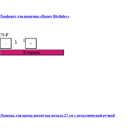
Трафарет для выпечки «Happy Birthday»
79
₽
Quantity
1
-
+
В корзину
Лопатка для крема изгонутая металл 27 см с металлической ручкой