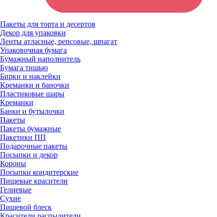
Пакеты для торта и десертов
Декор для упаковки
Ленты атласные, репсовые, шпагат
Упаковочная бумага
Бумажный наполнитель
Бумага тишью
Бирки и наклейки
Креманки и баночки
Пластиковые шары
Креманки
Банки и бутылочки
Пакеты
Пакеты бумажные
Пакетики ПП
Подарочные пакеты
Посыпки и декор
Короны
Посыпки кондитерские
Пищевые красители
Гелиевые
Сухие
Пищевой блеск
Красители распылители