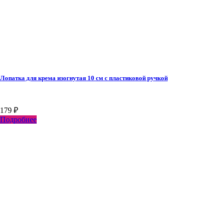
Лопатка для крема изогнутая 10 см с пластиковой ручкой
179
₽
Подробнее