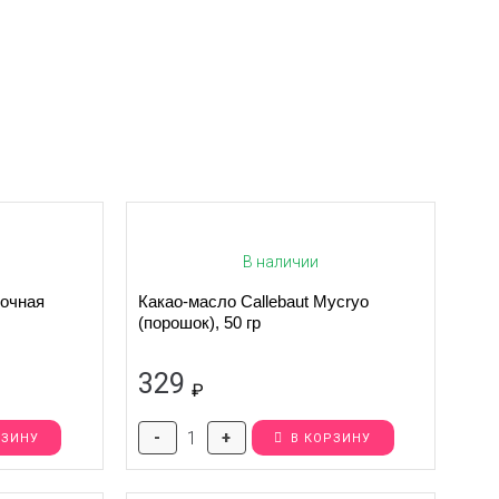
В наличии
лочная
Какао-масло Callebaut Mycryo
(порошок), 50 гр
329
₽
-
+
РЗИНУ
В КОРЗИНУ