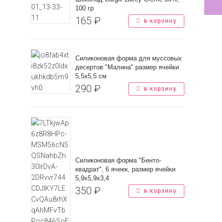
100 гр
165
₽
в корзину
Силиконовая форма для муссовых
десертов "Малина" размер ячейки
5,5х5,5 см
290
₽
в корзину
Силиконовая форма "Бенто-
квадрат", 6 ячеек, размер ячейки
5,9х5,9х3,4
350
₽
в корзину