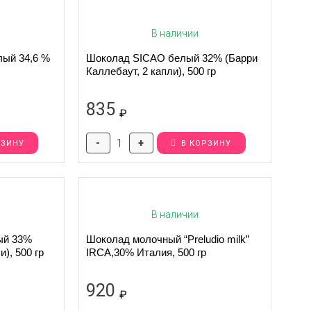
В наличии
ый 34,6 %
Шоколад SICAO белый 32% (Барри
Каллебаут, 2 капли), 500 гр
835
₽
-
+
РЗИНУ
В КОРЗИНУ
В наличии
ый 33%
Шоколад молочный “Preludio milk”
и), 500 гр
IRCA,30% Италия, 500 гр
920
₽