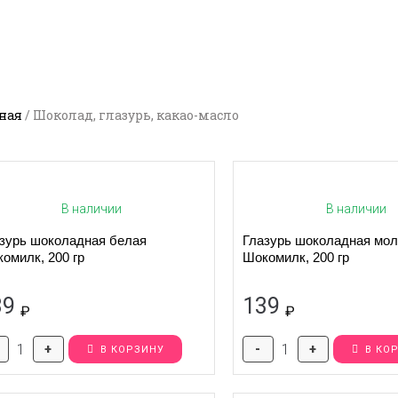
ная
/
Шоколад, глазурь, какао-масло
В наличии
В наличии
зурь шоколадная белая
Глазурь шоколадная мо
омилк, 200 гр
Шокомилк, 200 гр
39
139
₽
₽
+
-
+
В КОРЗИНУ
В КО