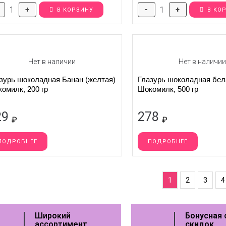
мя
*
+
-
+
В КОРЗИНУ
В КО
Заказать звонок
елефон
*
мя
*
Нет в наличии
Нет в наличи
ообщение
*
зурь шоколадная Банан (желтая)
Глазурь шоколадная бел
елефон
*
омилк, 200 гр
Шокомилк, 500 гр
29
278
₽
₽
Отправить
ПОДРОБНЕЕ
ПОДРОБНЕЕ
*Нажимая на кнопку вы соглашаетесь с
политикой конфиденциальности
Отправить
1
2
3
4
*Нажимая на кнопку вы соглашаетесь с
политикой конфиденциальности
Широкий
Бонусная 
ассортимент
скидок