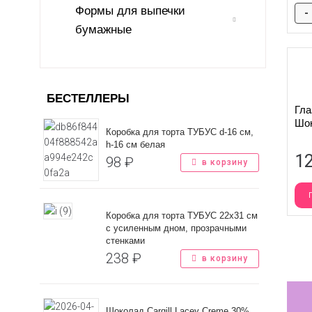
И
Формы для выпечки
-
бумажные
Т
И
БЕСТЕЛЛЕРЫ
С
Гла
Т
Шок
Коробка для торта ТУБУС d-16 см,
h-16 см белая
1
98
₽
в корзину
Коробка для торта ТУБУС 22х31 см
с усиленным дном, прозрачными
стенками
238
₽
в корзину
Шоколад Cargill Lacey Creme 30%,