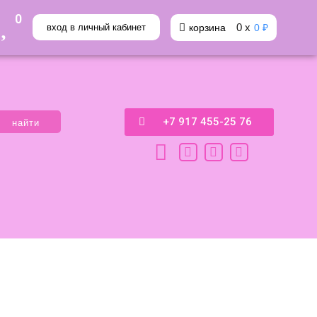
0
0
х
вход в личный кабинет
корзина
0 ₽
+7 917 455-25 76
найти