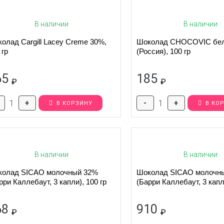
В наличии
В наличии
олад Cargill Lacey Creme 30%,
Шоколад CHOCOVIC бел
 гр
(Россия), 100 гр
65
185
₽
₽
+
-
+
В КОРЗИНУ
В КО
В наличии
В наличии
колад SICAO молочный 32%
Шоколад SICAO молочн
рри Каллебаут, 3 капли), 100 гр
(Барри Каллебаут, 3 капл
Задать вопрос
68
910
₽
₽