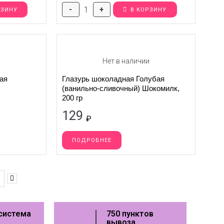
-
+
РЗИНУ
В КОРЗИНУ
и
Нет в наличии
ая
Глазурь шоколадная Голубая
(ванильно-сливочный) Шокомилк,
200 гр
129
₽
ПОДРОБНЕЕ
система
750 пунктов
вывоза