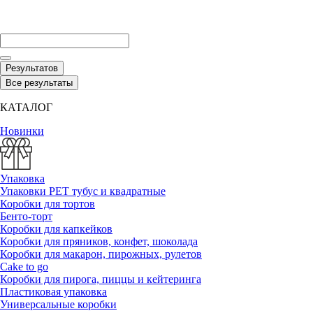
Результатов
Все результаты
КАТАЛОГ
Новинки
Упаковка
Упаковки РЕТ тубус и квадратные
Коробки для тортов
Бенто-торт
Коробки для капкейков
Коробки для пряников, конфет, шоколада
Коробки для макарон, пирожных, рулетов
Cake to go
Коробки для пирога, пиццы и кейтеринга
Пластиковая упаковка
Универсальные коробки