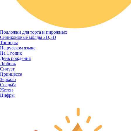
Подложки для торта и пирожных
Силиконовые молды 2D,3D
Топперы
На русском языке
На 1 годик
День рождения
Любовь
Силуэт
Принцессе
Зеркало
Свадьба
Жетон
Цифры