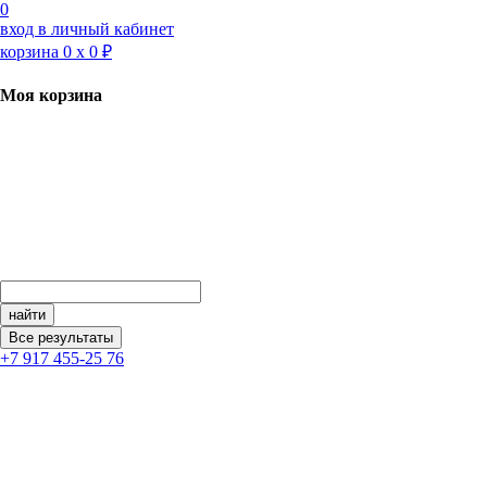
Перейти
0
к
вход в личный кабинет
контенту
корзина
0
х
0 ₽
Моя корзина
найти
Все результаты
+7 917 455-25 76