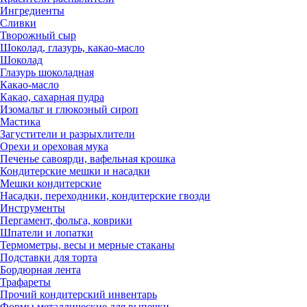
Ингредиенты
Сливки
Творожный сыр
Шоколад, глазурь, какао-масло
Шоколад
Глазурь шоколадная
Какао-масло
Какао, сахарная пудра
Изомальт и глюкозный сироп
Мастика
Загустители и разрыхлители
Орехи и ореховая мука
Печенье савоярди, вафельная крошка
Кондитерские мешки и насадки
Мешки кондитерские
Насадки, переходники, кондитерские гвозди
Инструменты
Пергамент, фольга, коврики
Шпатели и лопатки
Термометры, весы и мерные стаканы
Подставки для торта
Бордюрная лента
Трафареты
Прочий кондитерский инвентарь
Формы металлические для выпечки