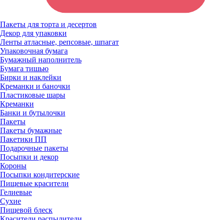
Пакеты для торта и десертов
Декор для упаковки
Ленты атласные, репсовые, шпагат
Упаковочная бумага
Бумажный наполнитель
Бумага тишью
Бирки и наклейки
Креманки и баночки
Пластиковые шары
Креманки
Банки и бутылочки
Пакеты
Пакеты бумажные
Пакетики ПП
Подарочные пакеты
Посыпки и декор
Короны
Посыпки кондитерские
Пищевые красители
Гелиевые
Сухие
Пищевой блеск
Красители распылители