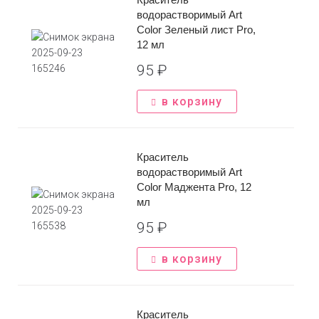
водорастворимый Art
Color Зеленый лист Pro,
12 мл
95
₽
Задать вопрос
в корзину
Имя
*
Заказать звонок
Краситель
Телефон
*
водорастворимый Art
Имя
*
Color Маджента Pro, 12
мл
Сообщение
*
95
₽
Телефон
*
в корзину
Отправить
Краситель