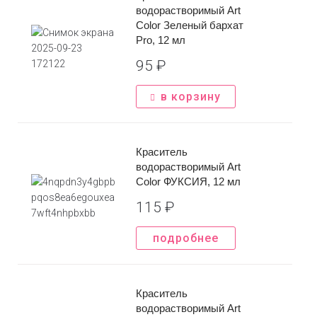
водорастворимый Art
*Нажимая на кнопку вы соглашаетесь с
политикой
Color Зеленый бархат
конфиденциальности
Отправить
Pro, 12 мл
95
₽
*Нажимая на кнопку вы соглашаетесь с
политикой
конфиденциальности
в корзину
Краситель
водорастворимый Art
Color ФУКСИЯ, 12 мл
115
₽
подробнее
Краситель
водорастворимый Art