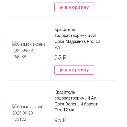
в корзину
Задать вопрос
Краситель
Имя
*
водорастворимый Art
Заказать звонок
Color Маджента Pro, 12
мл
Телефон
*
95
₽
Имя
*
в корзину
Сообщение
*
Телефон
*
Краситель
водорастворимый Art
Отправить
Color Зеленый бархат
Pro, 12 мл
95
₽
*Нажимая на кнопку вы соглашаетесь с
политикой
конфиденциальности