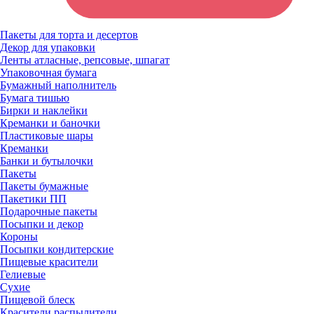
Пакеты для торта и десертов
Декор для упаковки
Ленты атласные, репсовые, шпагат
Упаковочная бумага
Бумажный наполнитель
Бумага тишью
Бирки и наклейки
Креманки и баночки
Пластиковые шары
Креманки
Банки и бутылочки
Пакеты
Пакеты бумажные
Пакетики ПП
Подарочные пакеты
Посыпки и декор
Короны
Посыпки кондитерские
Пищевые красители
Гелиевые
Сухие
Пищевой блеск
Красители распылители