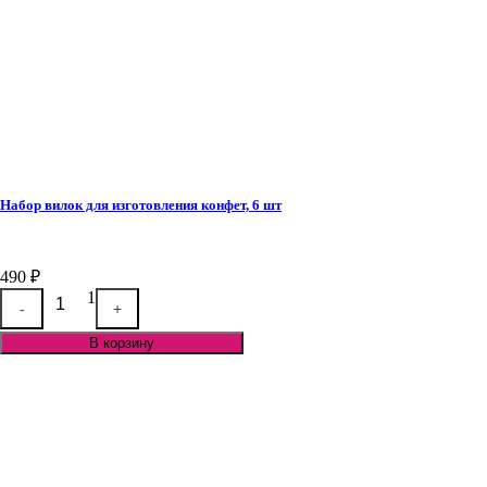
Набор вилок для изготовления конфет, 6 шт
490
₽
Quantity
1
-
+
В корзину