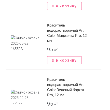
в корзину
Задать вопрос
Краситель
Имя
*
водорастворимый Art
Заказать звонок
Color Маджента Pro, 12
мл
Телефон
*
Имя
*
95
₽
Сообщение
*
в корзину
Телефон
*
Краситель
водорастворимый Art
Отправить
Color Зеленый бархат
Pro, 12 мл
*Нажимая на кнопку вы соглашаетесь с
политикой
95
₽
конфиденциальности
Отправить