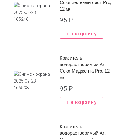
Color Зеленый лист Pro,
12 мл
95
₽
Задать вопрос
в корзину
Имя
*
Заказать звонок
Краситель
водорастворимый Art
Телефон
*
Color Маджента Pro, 12
Имя
*
мл
Сообщение
*
95
₽
Телефон
*
в корзину
Отправить
Краситель
водорастворимый Art